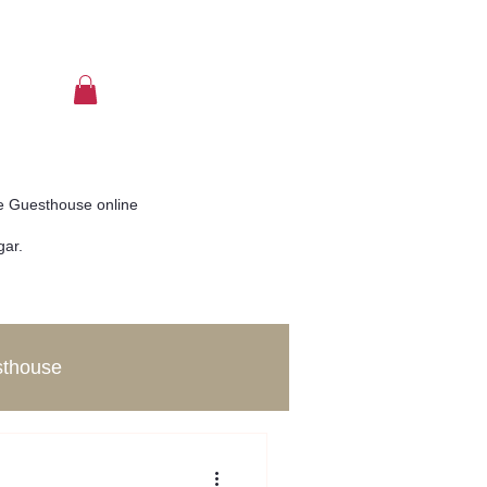
concierge@casadocampinho.pt
TEL: +351 914855206
de Guesthouse online
gar.
sthouse