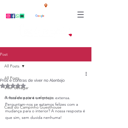
Campinho - Alentejo - Portugal
TEL: +351 914855206
Post
All Posts
All Posts
Prós e contras de viver no Alentejo
Avaliado com NaN de 5 estrelas.
Viver devagar
A mudanca para o alentejo
A lista de prós é um pouco extensa. 
Perguntam-nos se estamos felizes com a 
Casa do Campinho Guesthouse
mudança para o interior? A nossa resposta é 
que sim, sem duvida nenhuma!