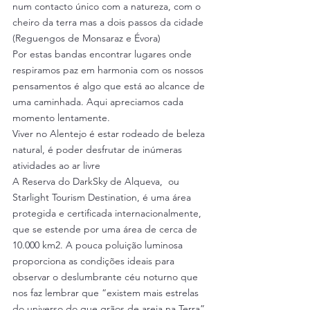
num contacto único com a natureza, com o 
cheiro da terra mas a dois passos da cidade 
(Reguengos de Monsaraz e Évora)
Por estas bandas encontrar lugares onde 
respiramos paz em harmonia com os nossos 
pensamentos é algo que está ao alcance de 
uma caminhada. Aqui apreciamos cada 
momento lentamente.
Viver no Alentejo é estar rodeado de beleza 
natural, é poder desfrutar de inúmeras 
atividades ao ar livre
A Reserva do DarkSky de Alqueva,  ou 
Starlight Tourism Destination, é uma área 
protegida e certificada internacionalmente, 
que se estende por uma área de cerca de 
10.000 km2. A pouca poluição luminosa 
proporciona as condições ideais para 
observar o deslumbrante céu noturno que 
nos faz lembrar que “existem mais estrelas 
do universo do que grãos de areia na Terra”.